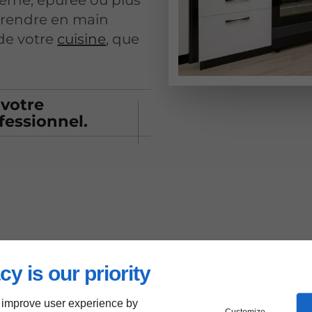
prendre en main
de votre
cuisine
, que
 votre
fessionnel.
cy is our priority
 improve user experience by