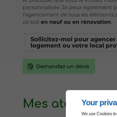
personnalisée. Je peux également 
l’agencement de tous les éléments 
ce soit
en neuf ou en rénovation
.
Sollicitez-moi pour agencer
logement ou votre local pro
Demandez un devis
Mes atouts
Your priva
We use Cookies to