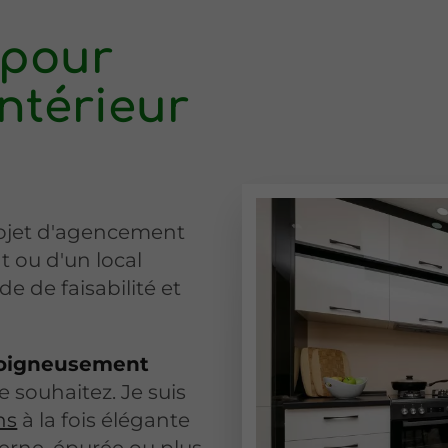
 pour
ntérieur
projet d'agencement
t ou d'un local
e de faisabilité et
oigneusement
 souhaitez. Je suis
ns
à la fois élégante
derne, épurée ou plus