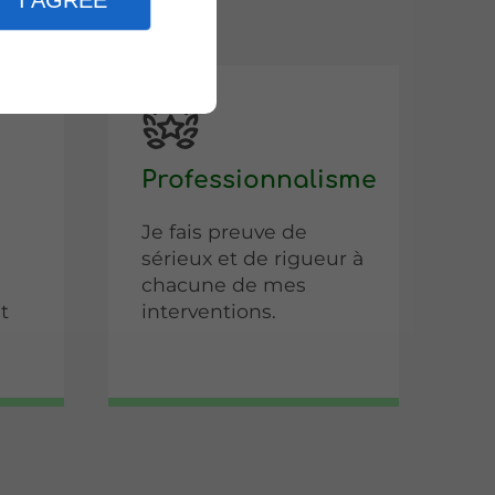
I AGREE
Professionnalisme
Je fais preuve de
s
sérieux et de rigueur à
chacune de mes
t
interventions.