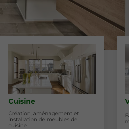
Cuisine
V
Création, aménagement et
F
installation de meubles de
m
cuisine